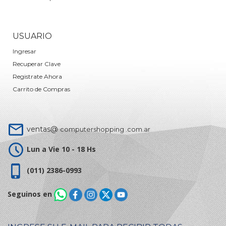
USUARIO
Ingresar
Recuperar Clave
Registrate Ahora
Carrito de Compras
ventas@
computershopping .com.ar
Lun a Vie 10 - 18 Hs
(011) 2386-0993
Seguinos en