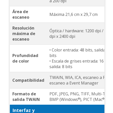
a 200 dpi
Área de
Máxima 21,6 cm x 29,7 cm
escaneo
Resolución
Óptica / hardware: 1200 dpi / 120
máxima de
dpi x 2400 dpi
escaneo
• Color entrada: 48 bits, salida: 24
Profundidad
bits
de color
• Escala de grises entrada: 16 bits,
salida: 8 bits
TWAIN, WIA, ICA, escaneo a PC,
Compatibilidad
escaneo a Event Manager
Formato de
PDF, JPEG, PNG, TIFF, Multi-TIFF,
salida TWAIN
BMP (Windows
), PICT (Mac
)
®
®
Interfaz y