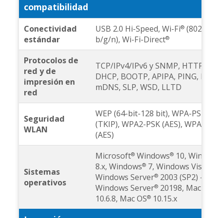
compatibilidad
Conectividad
USB 2.0 Hi-Speed, Wi-Fi
(802.11
®
estándar
b/g/n), Wi-Fi-Direct
®
Protocolos de
TCP/IPv4/IPv6 y SNMP, HTTP,
red y de
DHCP, BOOTP, APIPA, PING, DDN
impresión en
mDNS, SLP, WSD, LLTD
red
WEP (64-bit-128 bit), WPA-PSK
Seguridad
(TKIP), WPA2-PSK (AES), WPA3-S
WLAN
(AES)
Microsoft
Windows
10, Window
®
®
8.x, Windows
7, Windows Vista™,
®
Sistemas
Windows Server
2003 (SP2) -
®
operativos
Windows Server
20198, Mac OS 
®
10.6.8, Mac OS
10.15.x
®