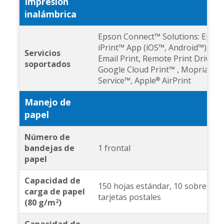
Impresión
inalámbrica
Epson Connect™ Solutions: Epso
iPrint™ App (iOS™, Android™), Ep
Servicios
Email Print, Remote Print Driver,
soportados
Google Cloud Print™ , Mopria Pri
Service™, Apple
AirPrint
®
Manejo de
papel
Número de
bandejas de
1 frontal
papel
Capacidad de
150 hojas estándar, 10 sobres y 3
carga de papel
tarjetas postales
(80 g/m
)
2
Capacidad de