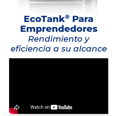
EcoTank
Para
®
Emprendedores
Rendimiento y
eficiencia a su alcance