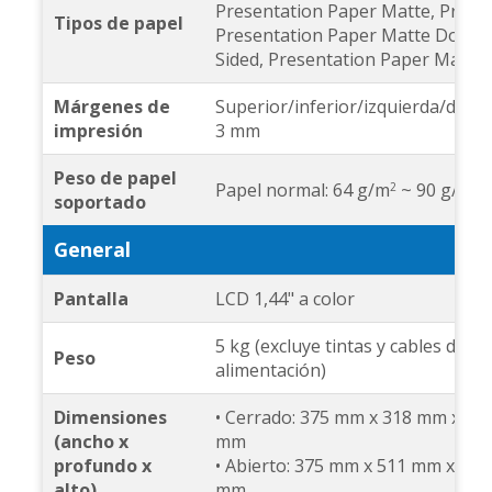
Presentation Paper Matte, Prem
Tipos de papel
Presentation Paper Matte Doubl
Sided, Presentation Paper Matte
Márgenes de
Superior/inferior/izquierda/derec
impresión
3 mm
Peso de papel
Papel normal: 64 g/m
~ 90 g/m
2
2
soportado
General
Pantalla
LCD 1,44" a color
5 kg (excluye tintas y cables de
Peso
alimentación)
Dimensiones
• Cerrado: 375 mm x 318 mm x 20
(ancho x
mm
profundo x
• Abierto: 375 mm x 511 mm x 200
alto)
mm