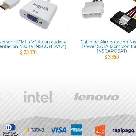
ersor HDMI a VGA con audio y
Cable de Alimentacion Ni
mentación Nisuta (NSCOHDVG4)
Power SATA 15cm con tr
(NSCAPOSAT)
$ 23.870
$ 3.850