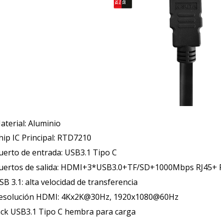
aterial: Aluminio
hip IC Principal: RTD7210
uerto de entrada: USB3.1 Tipo C
uertos de salida: HDMI+3*USB3.0+TF/SD+1000Mbps RJ45+
SB 3.1: alta velocidad de transferencia
esolución HDMI: 4Kx2K@30Hz, 1920x1080@60Hz
ack USB3.1 Tipo C hembra para carga