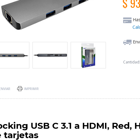
$ 9
Ha
Cal
Env
Cantidad
ENVIAR
IMPRIMIR
cking USB C 3.1 a HDMI, Red, H
 tarjetas