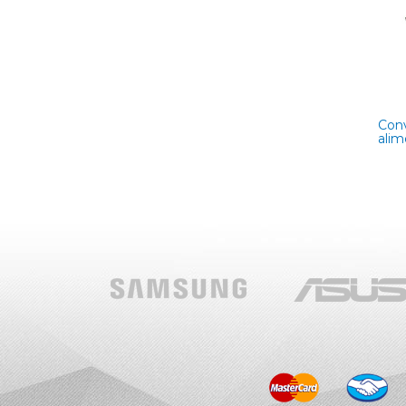
Conv
ali