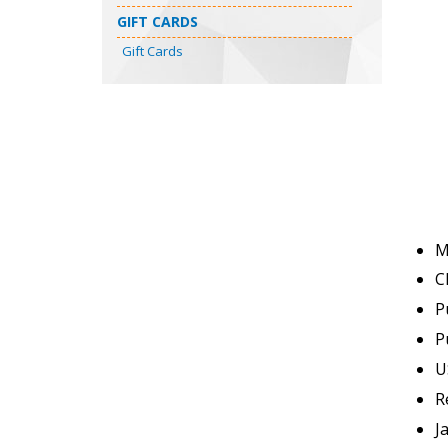
GIFT CARDS
Gift Cards
M
C
P
P
U
R
J