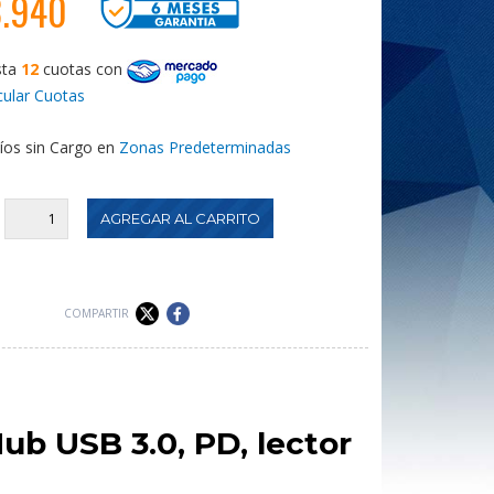
3.940
sta
12
cuotas
con
cular Cuotas
íos sin Cargo en
Zonas Predeterminadas
:
COMPARTIR
ub USB 3.0, PD, lector