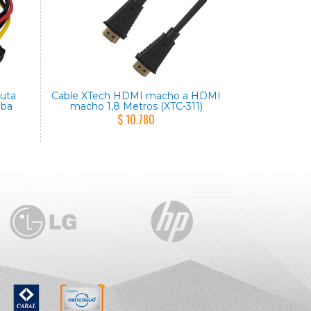
suta
Cable XTech HDMI macho a HDMI
aba
macho 1,8 Metros (XTC-311)
$ 10.780