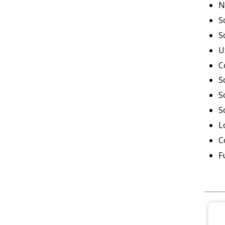
N
S
S
U
C
S
S
S
L
C
F