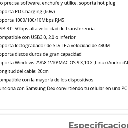
o precisa software, enchufe y utilice, soporta hot plug
oporta PD Charging (60w)
oporta 1000/100/10Mbps RJ45
SB 3.0: 5Gbps alta velocidad de transferencia
ompatible con USB3.0, 2.0 o inferior
oporta lectograbador de SD/TF a velocidad de 480M
oporta discos duros de gran capacidad
oporta Windows 7\8\8.1\10\MAC OS 9.X,10.X ,Linux\Android\
ongitud del cable: 20cm
ompatible con la mayoría de los dispositivos
unciona con Samsung Dex convirtiendo tu celular en una PC
Especificaci