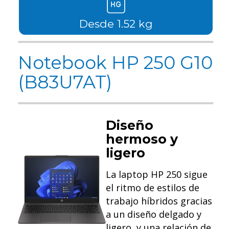
Desde 1.52 kg
Notebook HP 250 G10
(B83U7AT)
Diseño
hermoso y
ligero
La laptop HP 250 sigue
el ritmo de estilos de
trabajo híbridos gracias
a un diseño delgado y
ligero, y una relación de