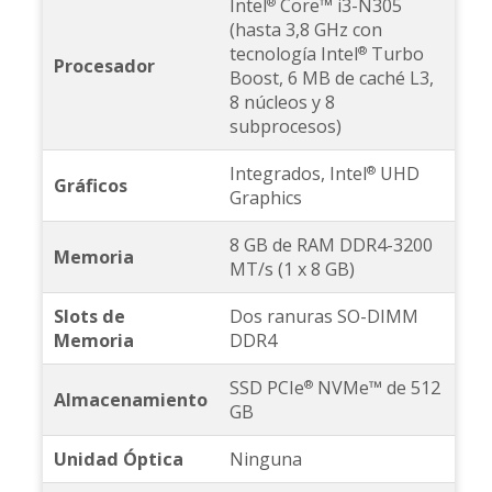
Intel
Core™ i3-N305
®
(hasta 3,8 GHz con
tecnología Intel
Turbo
®
Procesador
Boost, 6 MB de caché L3,
8 núcleos y 8
subprocesos)
Integrados, Intel
UHD
®
Gráficos
Graphics
8 GB de RAM DDR4-3200
Memoria
MT/s (1 x 8 GB)
Slots de
Dos ranuras SO-DIMM
Memoria
DDR4
SSD PCIe
NVMe™ de 512
®
Almacenamiento
GB
Unidad Óptica
Ninguna