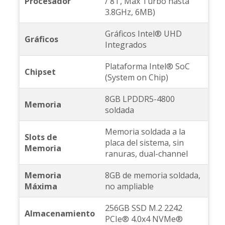
Procesador
/ 8T, Max Turbo hasta
3.8GHz, 6MB)
Gráficos Intel® UHD
Gráficos
Integrados
Plataforma Intel® SoC
Chipset
(System on Chip)
8GB LPDDR5-4800
Memoria
soldada
Memoria soldada a la
Slots de
placa del sistema, sin
Memoria
ranuras, dual-channel
Memoria
8GB de memoria soldada,
Máxima
no ampliable
256GB SSD M.2 2242
Almacenamiento
PCIe® 4.0x4 NVMe®