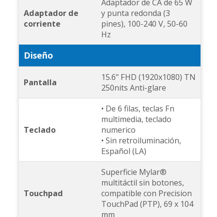
Adaptador de CA de 65 W
Adaptador de
y punta redonda (3
corriente
pines), 100-240 V, 50-60
Hz
Diseño
15.6" FHD (1920x1080) TN
Pantalla
250nits Anti-glare
• De 6 filas, teclas Fn
multimedia, teclado
Teclado
numerico
• Sin retroiluminación,
Español (LA)
Superficie Mylar®
multitáctil sin botones,
Touchpad
compatible con Precision
TouchPad (PTP), 69 x 104
mm