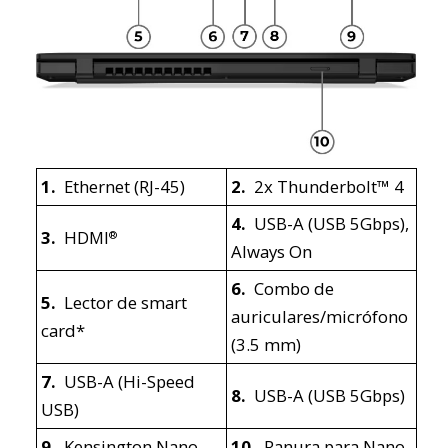
1.
Ethernet (RJ-45)
2.
2x Thunderbolt™ 4
4.
USB-A (USB 5Gbps),
3.
HDMI
®
Always On
6.
Combo de
5.
Lector de smart
auriculares/micrófono
card*
(3.5 mm)
7.
USB-A (Hi-Speed
8.
USB-A (USB 5Gbps)
USB)
9.
Kensington Nano
10.
Ranura para Nano-