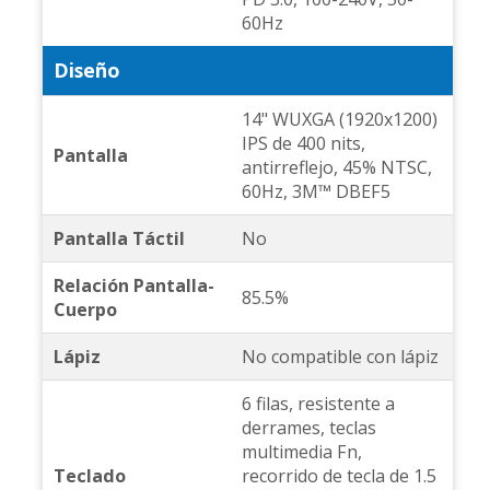
60Hz
Diseño
14" WUXGA (1920x1200)
IPS de 400 nits,
Pantalla
antirreflejo, 45% NTSC,
60Hz, 3M™ DBEF5
Pantalla Táctil
No
Relación Pantalla-
85.5%
Cuerpo
Lápiz
No compatible con lápiz
6 filas, resistente a
derrames, teclas
multimedia Fn,
Teclado
recorrido de tecla de 1.5