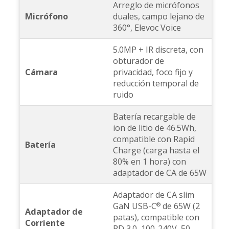
Arreglo de micrófonos
Micrófono
duales, campo lejano de
360°, Elevoc Voice
5.0MP + IR discreta, con
obturador de
Cámara
privacidad, foco fijo y
reducción temporal de
ruido
Batería recargable de
ion de litio de 46.5Wh,
compatible con Rapid
Batería
Charge (carga hasta el
80% en 1 hora) con
adaptador de CA de 65W
Adaptador de CA slim
GaN USB-C
de 65W (2
®
Adaptador de
patas), compatible con
Corriente
PD 3.0, 100-240V, 50-