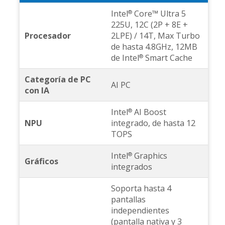
Intel
Core™ Ultra 5
®
225U, 12C (2P + 8E +
Procesador
2LPE) / 14T, Max Turbo
de hasta 4.8GHz, 12MB
de Intel
Smart Cache
®
Categoría de PC
AI PC
con IA
Intel
AI Boost
®
NPU
integrado, de hasta 12
TOPS
Intel
Graphics
®
Gráficos
integrados
Soporta hasta 4
pantallas
independientes
(pantalla nativa y 3