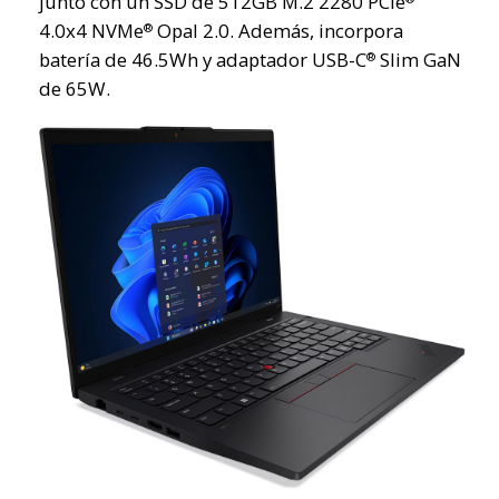
junto con un SSD de 512GB M.2 2280 PCIe
4.0x4 NVMe
Opal 2.0. Además, incorpora
®
batería de 46.5Wh y adaptador USB-C
Slim GaN
®
de 65W.