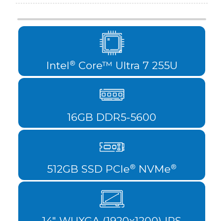
Intel
Core™ Ultra 7 255U
®
16GB DDR5-5600
512GB SSD PCIe
NVMe
®
®
14" WUXGA (1920x1200) IPS