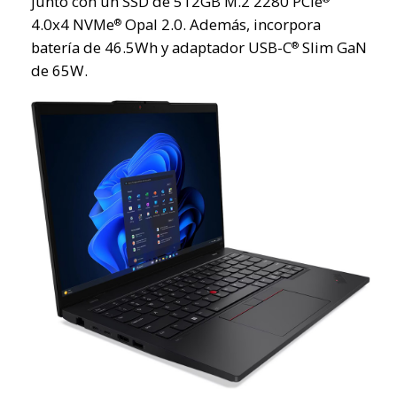
junto con un SSD de 512GB M.2 2280 PCIe
4.0x4 NVMe
Opal 2.0. Además, incorpora
®
batería de 46.5Wh y adaptador USB-C
Slim GaN
®
de 65W.