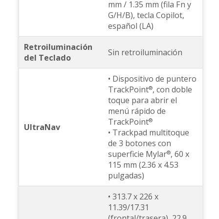
mm / 1.35 mm (fila Fn y
G/H/B), tecla Copilot,
español (LA)
Retroiluminación
Sin retroiluminación
del Teclado
• Dispositivo de puntero
TrackPoint
, con doble
®
toque para abrir el
menú rápido de
TrackPoint
®
UltraNav
• Trackpad multitoque
de 3 botones con
superficie Mylar
, 60 x
®
115 mm (2.36 x 4.53
pulgadas)
• 313.7 x 226 x
11.39/17.31
(frontal/trasera), 22.9