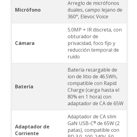
Arreglo de micrófonos
Micrófono
duales, campo lejano de
360°, Elevoc Voice
5.0MP + IR discreta, con
obturador de
Cámara
privacidad, foco fijo y
reducción temporal de
ruido
Batería recargable de
ion de litio de 46.5Wh,
compatible con Rapid
Batería
Charge (carga hasta el
80% en 1 hora) con
adaptador de CA de 65W
Adaptador de CA slim
GaN USB-C
de 65W (2
®
Adaptador de
patas), compatible con
Corriente
PD 3.0, 100-240V, 50-