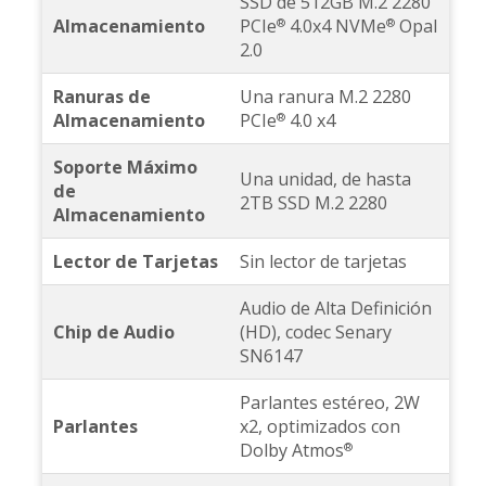
SSD de 512GB M.2 2280
Almacenamiento
PCIe
4.0x4 NVMe
Opal
®
®
2.0
Ranuras de
Una ranura M.2 2280
Almacenamiento
PCIe
4.0 x4
®
Soporte Máximo
Una unidad, de hasta
de
2TB SSD M.2 2280
Almacenamiento
Lector de Tarjetas
Sin lector de tarjetas
Audio de Alta Definición
Chip de Audio
(HD), codec Senary
SN6147
Parlantes estéreo, 2W
Parlantes
x2, optimizados con
Dolby Atmos
®