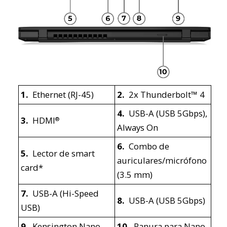
1.
Ethernet (RJ-45)
2.
2x Thunderbolt™ 4
4.
USB-A (USB 5Gbps),
3.
HDMI
®
Always On
6.
Combo de
5.
Lector de smart
auriculares/micrófono
card*
(3.5 mm)
7.
USB-A (Hi-Speed
8.
USB-A (USB 5Gbps)
USB)
9.
Kensington Nano
10.
Ranura para Nano-