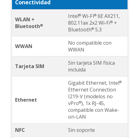
Conectividad
Intel
Wi-Fi
6E AX211,
®
®
WLAN +
802.11ax 2x2 Wi-Fi
+
®
Bluetooth
®
Bluetooth
5.3
®
No compatible con
WWAN
WWAN
Sin tarjeta SIM física
Tarjeta SIM
incluida
Gigabit Ethernet, Intel
®
Ethernet Connection
I219-V (modelos no
Ethernet
vPro
), 1x RJ-45,
®
compatible con Wake-
on-LAN
NFC
Sin soporte