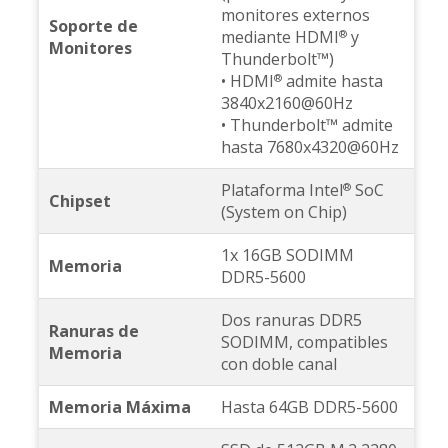
monitores externos
Soporte de
mediante HDMI
y
®
Monitores
Thunderbolt™)
• HDMI
admite hasta
®
3840x2160@60Hz
• Thunderbolt™ admite
hasta 7680x4320@60Hz
Plataforma Intel
SoC
®
Chipset
(System on Chip)
1x 16GB SODIMM
Memoria
DDR5-5600
Dos ranuras DDR5
Ranuras de
SODIMM, compatibles
Memoria
con doble canal
Memoria Máxima
Hasta 64GB DDR5-5600