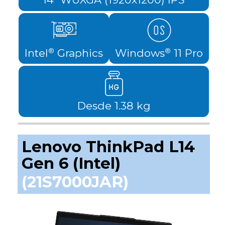
Intel
Graphics
Windows
11 Pro
®
®
Desde 1.38 kg
Lenovo ThinkPad L14
Gen 6 (Intel)
(21S7000JAR)