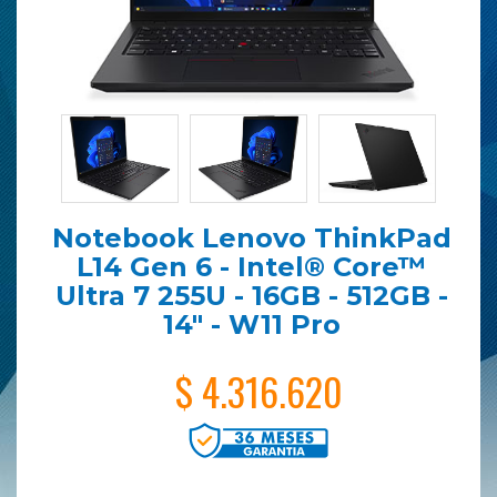
Notebook Lenovo ThinkPad
L14 Gen 6 - Intel® Core™
Ultra 7 255U - 16GB - 512GB -
14" - W11 Pro
$ 4.316.620