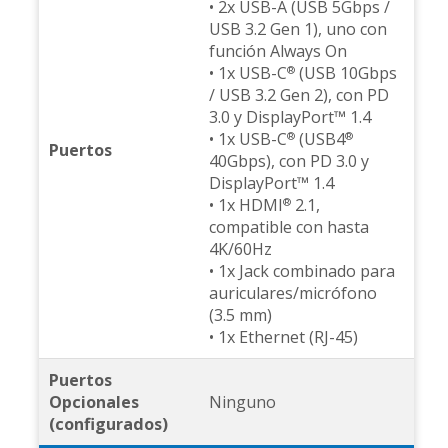
• 2x USB-A (USB 5Gbps /
USB 3.2 Gen 1), uno con
función Always On
• 1x USB-C
(USB 10Gbps
®
/ USB 3.2 Gen 2), con PD
3.0 y DisplayPort™ 1.4
• 1x USB-C
(USB4
®
®
Puertos
40Gbps), con PD 3.0 y
DisplayPort™ 1.4
• 1x HDMI
2.1,
®
compatible con hasta
4K/60Hz
• 1x Jack combinado para
auriculares/micrófono
(3.5 mm)
• 1x Ethernet (RJ-45)
Puertos
Opcionales
Ninguno
(configurados)