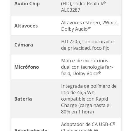
Audio Chip
(HD), códec Realtek
®
ALC3287
Altavoces estéreo, 2W x 2,
Altavoces
Dolby Audio™
HD 720p, con obturador
Cámara
de privacidad, foco fijo
Matriz de micrófonos
Micrófono
dual con tecnología far-
field, Dolby Voice
®
Integrada de polímero de
litio de 46,5 Wh,
Batería
compatible con Rapid
Charge (carga hasta el
80% en 1 hora)
Adaptador de CA USB-C
®
Adaptador de
(2 pines) de 65 W,