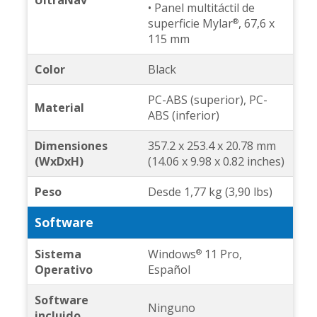
UltraNav
• Panel multitáctil de
superficie Mylar
, 67,6 x
®
115 mm
Color
Black
PC-ABS (superior), PC-
Material
ABS (inferior)
Dimensiones
357.2 x 253.4 x 20.78 mm
(WxDxH)
(14.06 x 9.98 x 0.82 inches)
Peso
Desde 1,77 kg (3,90 lbs)
Software
Sistema
Windows
11 Pro,
®
Operativo
Español
Software
Ninguno
incluido