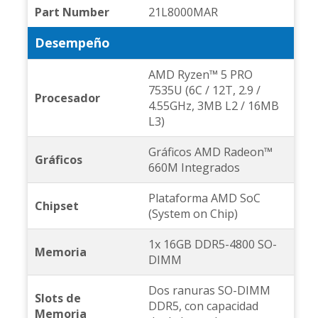
Part Number
21L8000MAR
Desempeño
AMD Ryzen™ 5 PRO
7535U (6C / 12T, 2.9 /
Procesador
4.55GHz, 3MB L2 / 16MB
L3)
Gráficos AMD Radeon™
Gráficos
660M Integrados
Plataforma AMD SoC
Chipset
(System on Chip)
1x 16GB DDR5-4800 SO-
Memoria
DIMM
Dos ranuras SO-DIMM
Slots de
DDR5, con capacidad
Memoria