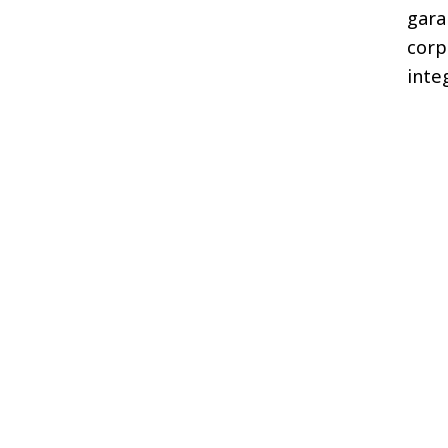
gara
corp
inte