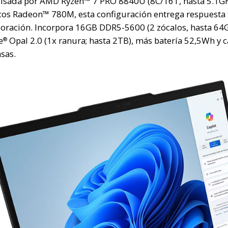
lsada por AMD Ryzen™ 7 PRO 8840U (8C/16T, hasta 5.1GHz
cos Radeon™ 780M, esta configuración entrega respuesta f
boración. Incorpora 16GB DDR5-5600 (2 zócalos, hasta 64
e
Opal 2.0 (1x ranura; hasta 2TB), más batería 52,5Wh y
®
sas.