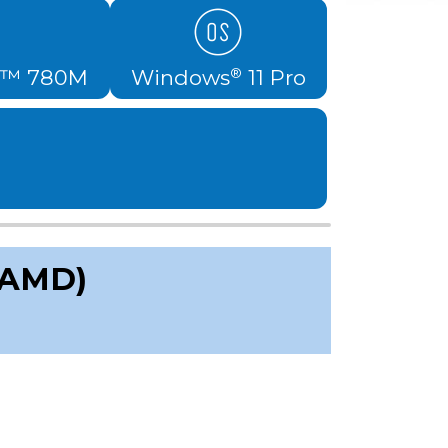
n™ 780M
Windows
11 Pro
®
(AMD)