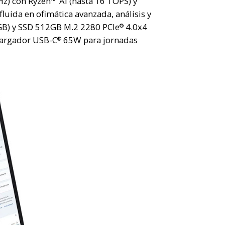
) con Ryzen™ AI (hasta 16 TOPS) y
luida en ofimática avanzada, análisis y
GB) y SSD 512GB M.2 2280 PCIe
4.0x4
®
 cargador USB-C
65W para jornadas
®