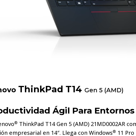
ThinkPad T14
novo
Gen 5 (AMD)
oductividad Ágil Para Entornos
enovo
ThinkPad T14 Gen 5 (AMD) 21MD0002AR comb
®
ión empresarial en 14″. Llega con Windows
11 Pro 
®