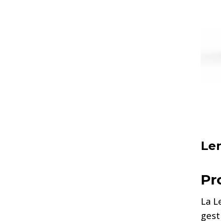
Le
Pr
La L
gest