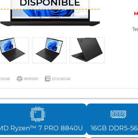
DISPONIBLE
M
Te
ENVIAR
IMPRIMIR
DESCARGAR
MD Ryzen™ 7 PRO 8840U
16GB DDR5-5