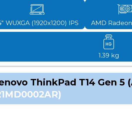
4" WUXGA (1920x1200) IPS
AMD Radeo
1.39 kg
enovo ThinkPad T14 Gen 5 
21MD0002AR)