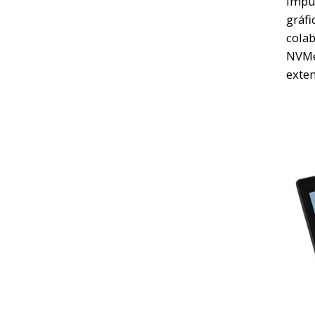
Impu
gráfi
cola
NVM
exten