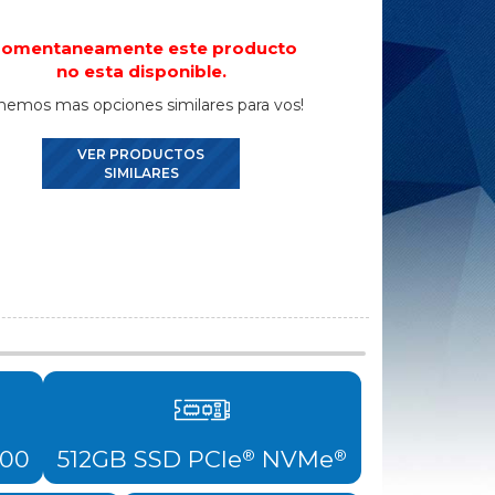
omentaneamente este producto
no esta disponible.
nemos mas opciones similares para vos!
VER PRODUCTOS
SIMILARES
600
512GB SSD PCIe
NVMe
®
®