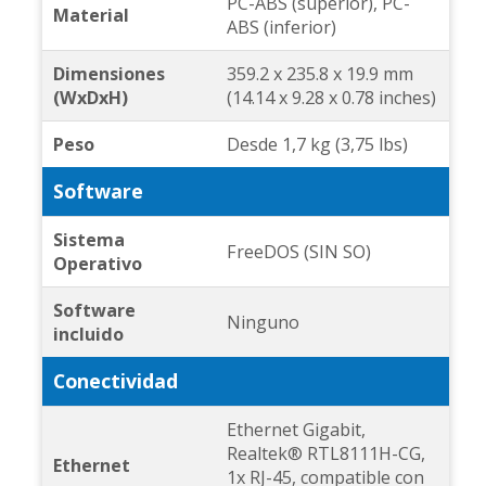
PC-ABS (superior), PC-
Material
ABS (inferior)
Dimensiones
359.2 x 235.8 x 19.9 mm
(WxDxH)
(14.14 x 9.28 x 0.78 inches)
Peso
Desde 1,7 kg (3,75 lbs)
Software
Sistema
FreeDOS (SIN SO)
Operativo
Software
Ninguno
incluido
Conectividad
Ethernet Gigabit,
Realtek® RTL8111H-CG,
Ethernet
1x RJ-45, compatible con