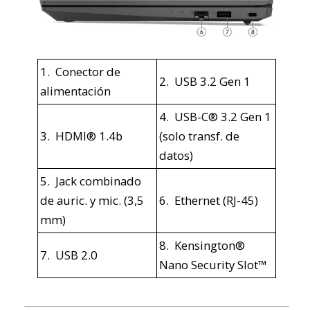
1. Conector de
2. USB 3.2 Gen 1
alimentación
4. USB-C® 3.2 Gen 1
3. HDMI® 1.4b
(solo transf. de
datos)
5. Jack combinado
de auric. y mic. (3,5
6. Ethernet (RJ-45)
mm)
8. Kensington®
7. USB 2.0
Nano Security Slot™