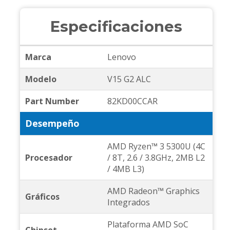
Especificaciones
Marca
Lenovo
Modelo
V15 G2 ALC
Part Number
82KD00CCAR
Desempeño
AMD Ryzen™ 3 5300U (4C
Procesador
/ 8T, 2.6 / 3.8GHz, 2MB L2
/ 4MB L3)
AMD Radeon™ Graphics
Gráficos
Integrados
Plataforma AMD SoC
Chipset