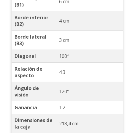
6 cm
(B1)
Borde inferior
4 cm
(B2)
Borde lateral
3 cm
(B3)
Diagonal
100″
Relación de
4:3
aspecto
Ángulo de
120°
visión
Ganancia
1.2
Dimensiones de
218,4 cm
la caja