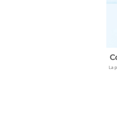
C
La p