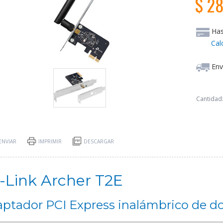
$ 28
Ha
Cal
Env
Cantidad
ENVIAR
IMPRIMIR
DESCARGAR
-Link Archer T2E
ptador PCI Express inalámbrico de 