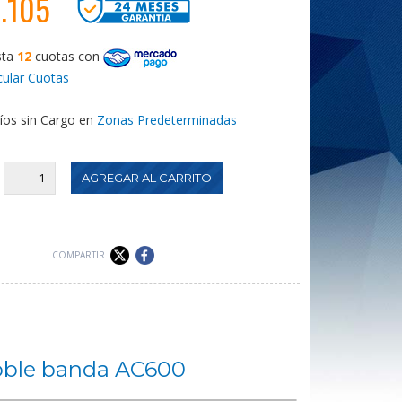
.105
sta
12
cuotas
con
cular Cuotas
íos sin Cargo en
Zonas Predeterminadas
:
COMPARTIR
doble banda AC600