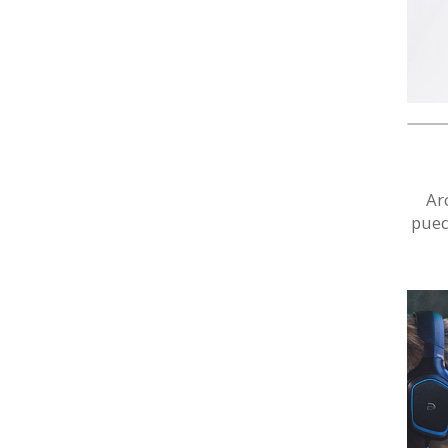
Ar
pued