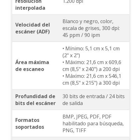
resolución
1.200 dpi
interpolada
Blanco y negro, color,
Velocidad del
escala de grises, 300 dpi:
escáner (ADF)
45 ppm / 90 ipm
• Mínimo: 5,1 cm x 5,1 cm
(2" x 2")
Área máxima
• Máximo: 21,6 cm x 609,6
de escaneo
cm (8,5" x 240") a 200 dpi
• Máximo: 21,6 cm x 546,1
cm (8,5" x 215") a 300 dpi
Profundidad de
30 bits de entrada / 24 bits
bits del escáner
de salida
BMP, JPEG, PDF, PDF
Formatos
habilitado para búsqueda,
soportados
PNG, TIFF