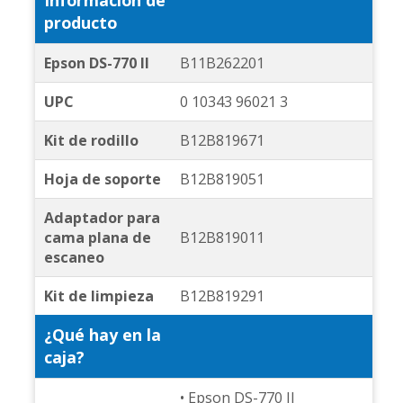
Información de
producto
Epson DS-770 II
B11B262201
UPC
0 10343 96021 3
Kit de rodillo
B12B819671
Hoja de soporte
B12B819051
Adaptador para
cama plana de
B12B819011
escaneo
Kit de limpieza
B12B819291
¿Qué hay en la
caja?
• Epson DS-770 II