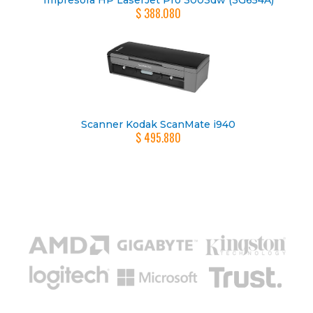
Impresora HP LaserJet Pro 3003dw (3G654A)
$ 388.080
Scanner Kodak ScanMate i940
$ 495.880