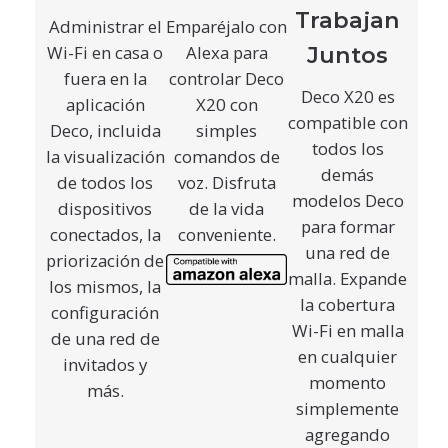
Trabajan
Administrar el
Emparéjalo con
Juntos
Wi-Fi en casa o
Alexa para
fuera en la
controlar Deco
Deco X20 es
aplicación
X20 con
compatible con
Deco, incluida
simples
todos los
la visualización
comandos de
demás
de todos los
voz. Disfruta
modelos Deco
dispositivos
de la vida
para formar
conectados, la
conveniente.
una red de
priorización de
malla. Expande
los mismos, la
la cobertura
configuración
Wi-Fi en malla
de una red de
en cualquier
invitados y
momento
más.
simplemente
agregando