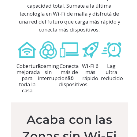
capacidad total. Sumate a la última
tecnología en Wi-Fi de malla y disfrutá de
una red del futuro que carga más rápido y
conecta más dispositivos.
Cobertura
Roaming
Conecta
Wi-Fi 6
Lag
mejorada
sin
más de
más
ultra
para
interrupciones
150
rápido
reducido
toda la
dispositivos
casa
Acaba con las
Zonas sin Wi-Fi