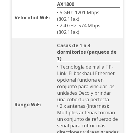
AX1800
• 5 GHz: 1201 Mbps
Velocidad WiFi
(802.11ax)
• 2.4 GHz: 574 Mbps
(802.11ax)
Casas de 1 a 3
dormitorios (paquete de
1)
• Tecnología de malla TP-
Link: El backhaul Ethernet
opcional funciona en
conjunto para vincular las
unidades Deco y brindar
una cobertura perfecta
Rango WiFi
• 2 x antenas (internas):
Múltiples antenas forman
un conjunto de refuerzo de
señal para cubrir más
direcciones y áreas grandes