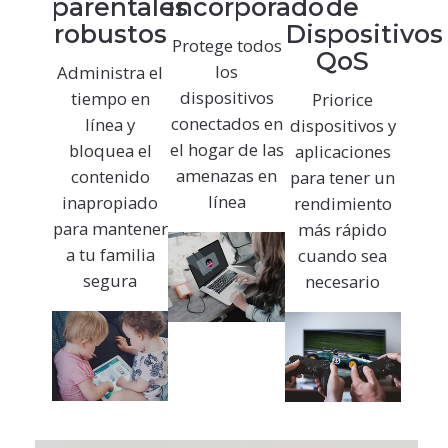
parentales
incorporado
de
robustos
Dispositivos
Protege todos
QoS
los
Administra el
dispositivos
tiempo en
Priorice
conectados en
línea y
dispositivos y
el hogar de las
bloquea el
aplicaciones
amenazas en
contenido
para tener un
línea
inapropiado
rendimiento
para mantener
más rápido
a tu familia
cuando sea
segura
necesario