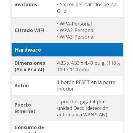
invitados
• 1 x red de invitados de 2,4
GHz
• WPA-Personal
Cifrado WiFi
• WPA2-Personal
• WPA3-Personal
Hardware
Dimensiones
4.33 x 4.33 x 4.49 pulg. (110 x
(An x Pr x Al)
110 x 114 mm)
1 botón RESET en la parte
Botón
inferior
2 puertos gigabit por
Puerto
unidad Deco (detección
Ethernet
automática WAN/LAN)
Consumo de