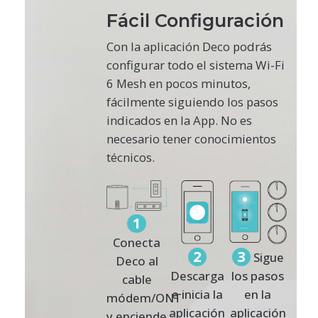
Fácil Configuración
Con la aplicación Deco podrás
configurar todo el sistema Wi-Fi
6 Mesh en pocos minutos,
fácilmente siguiendo los pasos
indicados en la App. No es
necesario tener conocimientos
técnicos.
1
Conecta
2
3
Sigue
Deco al
Descarga
los pasos
cable
e inicia la
en la
módem/ONT
aplicación
aplicación
y enciende