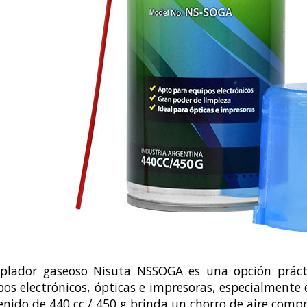
oplador gaseoso Nisuta NSSOGA es una opción prácti
os electrónicos, ópticas e impresoras, especialmente e
enido de 440 cc / 450 g brinda un chorro de aire comp