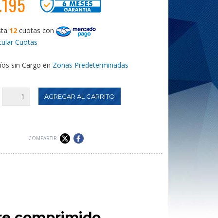
.195
sta
12
cuotas
con
cular Cuotas
íos sin Cargo en
Zonas Predeterminadas
:
COMPARTIR
re comprimido