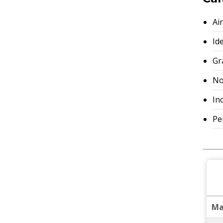
Ai
Id
Gr
No
In
Pe
Ma