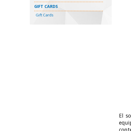
GIFT CARDS
Gift Cards
El s
equip
cont