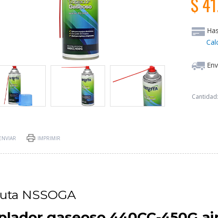
$ 41
Ha
Cal
Env
Cantidad
ENVIAR
IMPRIMIR
suta NSSOGA
plador gaseoso 440CC-450G ai