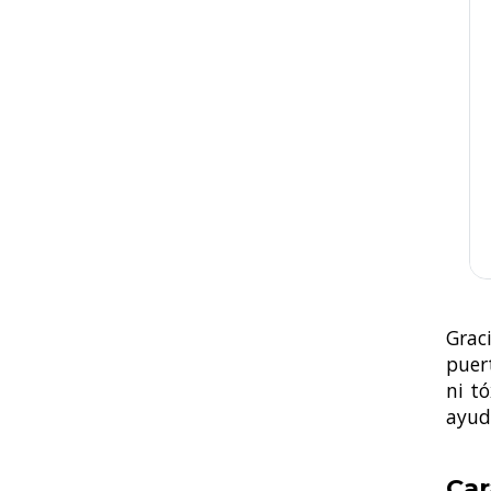
Graci
puer
ni t
ayud
Car