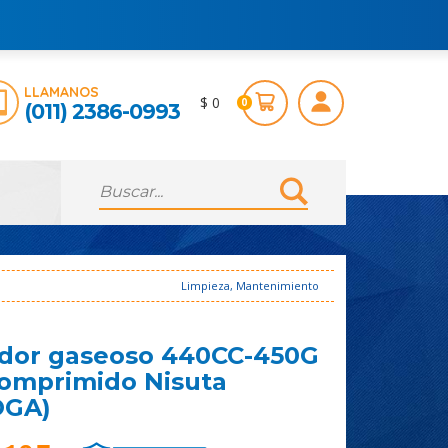
LLAMANOS
$ 0
0
(011) 2386-0993
Limpieza, Mantenimiento
dor gaseoso 440CC-450G
comprimido Nisuta
OGA)