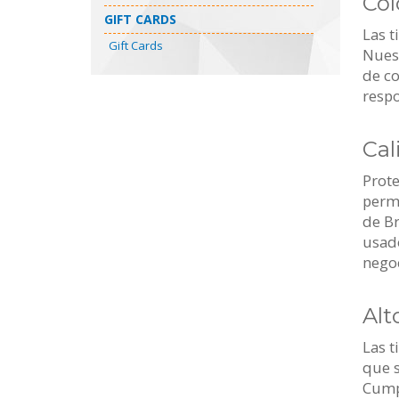
Col
GIFT CARDS
Las t
Gift Cards
Nues
de co
respo
Cal
Prote
perma
de Br
usado
negoc
Alt
Las t
que 
Cump