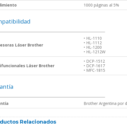
dimiento
1000 páginas al 5%
patibilidad
• HL-1110
• HL-1112
esoras Láser Brother
• HL-1200
• HL-1212W
• DCP-1512
ifuncionales Láser Brother
• DCP-1617
• MFC-1815
antía
ntía
Brother Argentina por d
ductos Relacionados