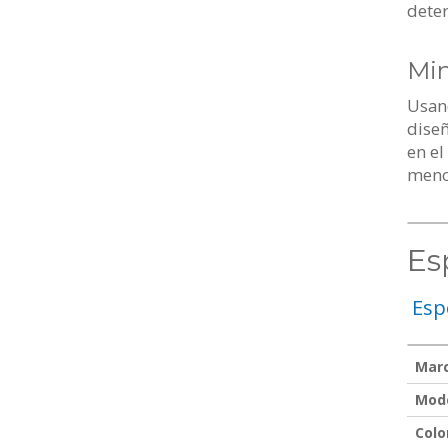
deter
Min
Usan
diseñ
en e
menos
Es
Esp
Mar
Mod
Colo