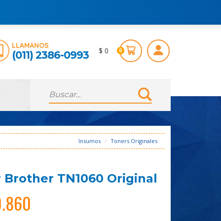
LLAMANOS
$ 0
0
(011) 2386-0993
Insumos
Toners Originales
 Brother TN1060 Original
0.860