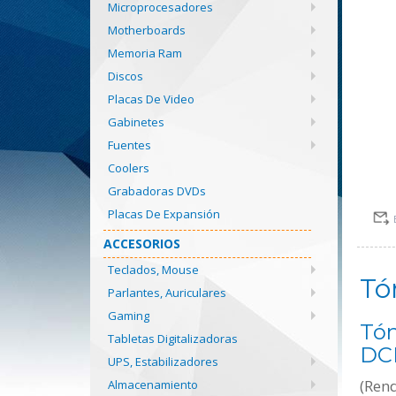
Microprocesadores
Motherboards
Memoria Ram
Discos
Placas De Video
Gabinetes
Fuentes
Coolers
Grabadoras DVDs
Placas De Expansión
ACCESORIOS
Teclados, Mouse
Tó
Parlantes, Auriculares
Gaming
Tón
Tabletas Digitalizadoras
DCP
UPS, Estabilizadores
(Ren
Almacenamiento