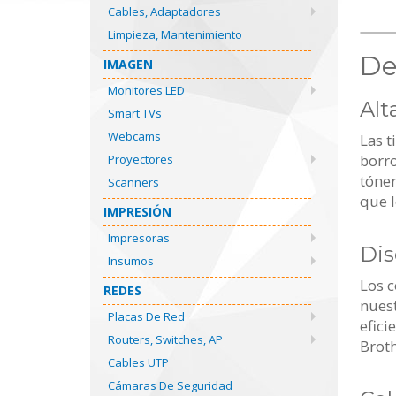
Cables, Adaptadores
Limpieza, Mantenimiento
De
IMAGEN
Monitores LED
Alt
Smart TVs
Webcams
Las t
borro
Proyectores
tóner
Scanners
que l
IMPRESIÓN
Impresoras
Dis
Insumos
Los 
REDES
nuest
Placas De Red
efici
Routers, Switches, AP
Broth
Cables UTP
Cámaras De Seguridad