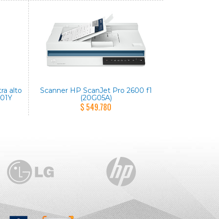
tra alto
Scanner HP ScanJet Pro 2600 f1
001Y
(20G05A)
$ 549.780