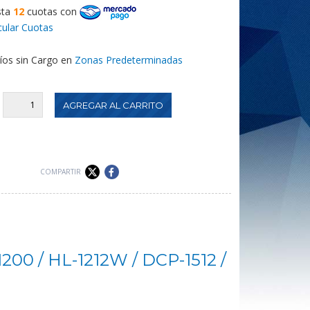
sta
12
cuotas
con
cular Cuotas
íos sin Cargo en
Zonas Predeterminadas
:
COMPARTIR
-1200 / HL-1212W / DCP-1512 /