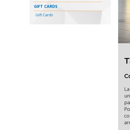
GIFT CARDS
Gift Cards
T
C
La
un
pa
Po
co
ar