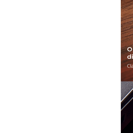
O
d
Cl