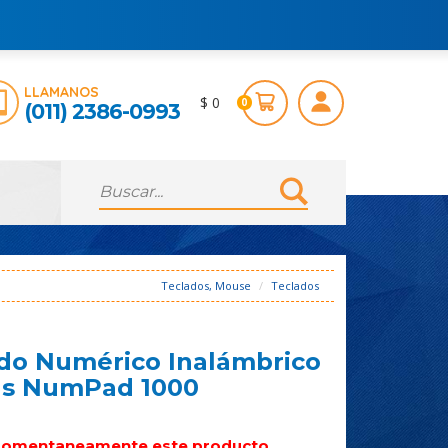
LLAMANOS
$ 0
0
(011) 2386-0993
Teclados, Mouse
Teclados
do Numérico Inalámbrico
us NumPad 1000
omentaneamente este producto