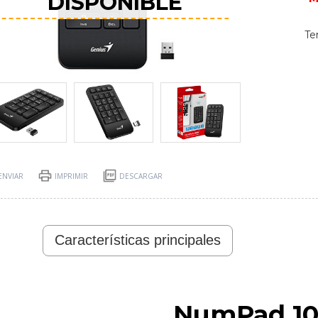
DISPONIBLE
Te
ENVIAR
IMPRIMIR
DESCARGAR
Características principales
NumPad 1