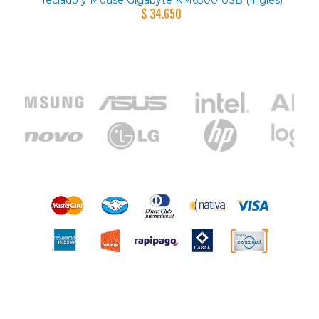
Teclado y Mouse Gigabyte KM6300 USB (Inglés)
$ 34.650