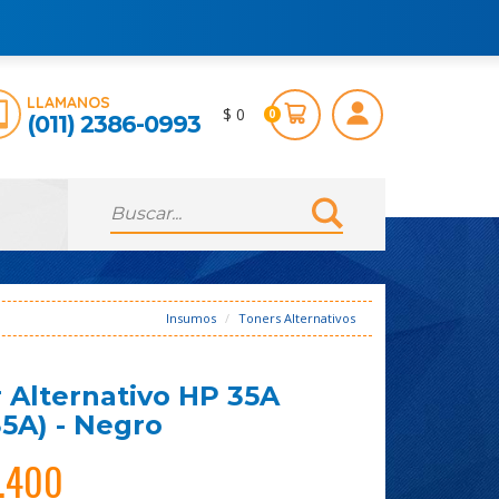
LLAMANOS
$ 0
0
(011) 2386-0993
Insumos
Toners Alternativos
 Alternativo HP 35A
5A) - Negro
5.400