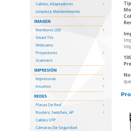
Tip
Cables, Adaptadores
Mo
Limpieza, Mantenimiento
Col
IMAGEN
Re
Monitores LED
Im
Smart TVs
Imp
Webcams
Imp
Proyectores
10
Scanners
Pr
IMPRESIÓN
No
Impresoras
que
Insumos
Pro
REDES
Placas De Red
Routers, Switches, AP
Cables UTP
Cámaras De Seguridad