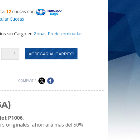
sta
12
cuotas
con
cular Cuotas
íos sin Cargo en
Zonas Predeterminadas
:
COMPARTIR
5A)
Jet P1006.
ers originales, ahorrará mas del 50%