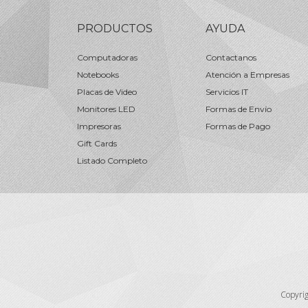
PRODUCTOS
AYUDA
Computadoras
Contactanos
Notebooks
Atención a Empresas
Placas de Video
Servicios IT
Monitores LED
Formas de Envío
Impresoras
Formas de Pago
Gift Cards
Listado Completo
Copyri