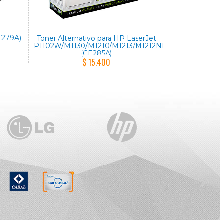
F279A)
Toner Alternativo para HP LaserJet
P1102W/M1130/M1210/M1213/M1212NF
(CE285A)
$ 15.400