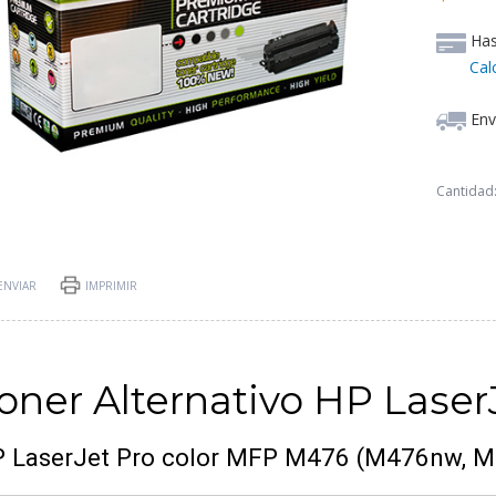
Ha
Cal
Env
Cantidad
ENVIAR
IMPRIMIR
oner Alternativo HP Lase
 LaserJet Pro color MFP M476 (M476nw, 