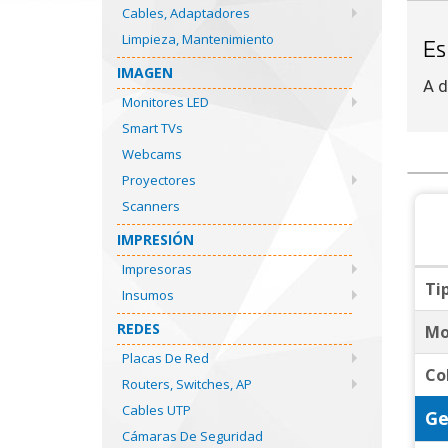
Cables, Adaptadores
Limpieza, Mantenimiento
Es
IMAGEN
A d
Monitores LED
Smart TVs
Webcams
Proyectores
Scanners
IMPRESIÓN
Impresoras
Ti
Insumos
REDES
Mo
Placas De Red
Co
Routers, Switches, AP
Cables UTP
Ge
Cámaras De Seguridad