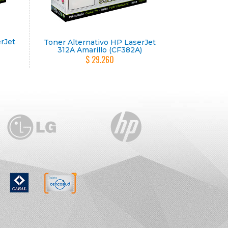
erJet
Toner Alternativo HP LaserJet
312A Amarillo (CF382A)
$ 29.260