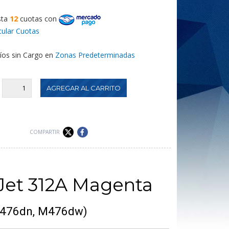
sta
12
cuotas
con
cular Cuotas
íos sin Cargo en
Zonas Predeterminadas
:
COMPARTIR
rJet 312A Magenta
M476dn, M476dw)