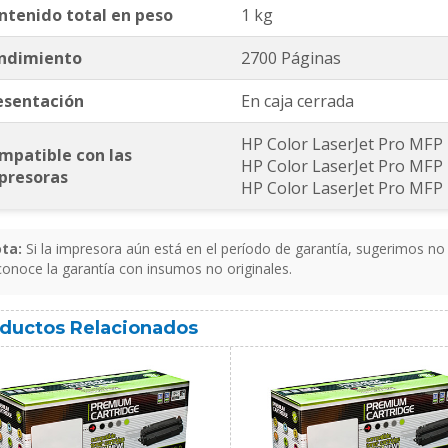
ntenido total en peso
1 kg
ndimiento
2700 Páginas
esentación
En caja cerrada
HP Color LaserJet Pro MF
mpatible con las
HP Color LaserJet Pro MF
presoras
HP Color LaserJet Pro MF
ta:
Si la impresora aún está en el período de garantía, sugerimos no 
conoce la garantía con insumos no originales.
ductos Relacionados