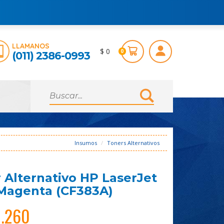
LLAMANOS
$ 0
0
(011) 2386-0993
Insumos
Toners Alternativos
 Alternativo HP LaserJet
Magenta (CF383A)
9.260