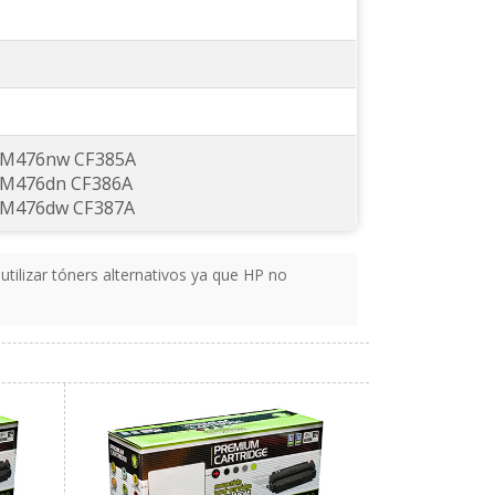
P M476nw CF385A
P M476dn CF386A
P M476dw CF387A
utilizar tóners alternativos ya que HP no