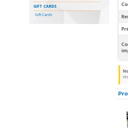
Co
GIFT CARDS
Gift Cards
Re
Pr
Co
im
No
re
Pro