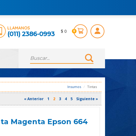
LLAMANOS
$ 0
0
(011) 2386-0993
Insumos
Tintas
« Anterior
1
2
3
4
5
Siguiente »
inta Magenta Epson 664