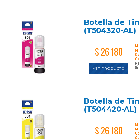
Botella de T
(T504320-AL)
M
$ 26.180
M
C
C
P
Si
VER PRODUCTO
Botella de Ti
(T504420-AL)
M
$ 26.180
M
C
C