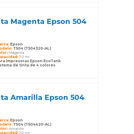
inta Magenta Epson 504
arca:
Epson
odelo:
T504 (T504320-AL)
olor:
Magenta
apacidad:
70 ml
ara Impresoras Epson EcoTank
stema de tinta de 4 colores
nta Amarilla Epson 504
arca:
Epson
odelo:
T504 (T504420-AL)
olor:
Amarilla
apacidad:
70 ml