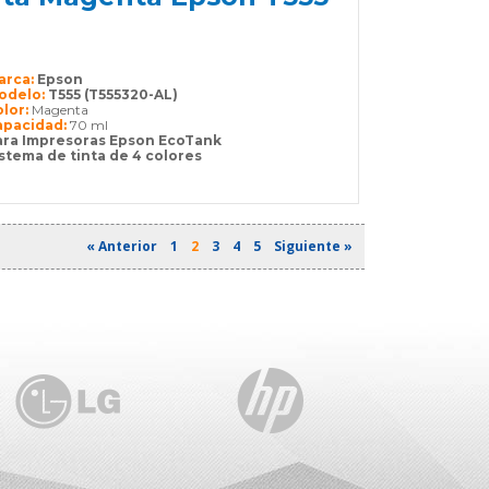
arca:
Epson
odelo:
T555 (T555320-AL)
olor:
Magenta
apacidad:
70 ml
ara Impresoras Epson EcoTank
stema de tinta de 4 colores
« Anterior
1
2
3
4
5
Siguiente »