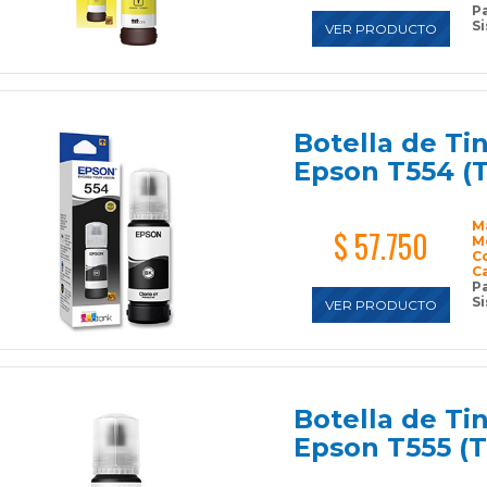
P
Si
VER PRODUCTO
Botella de T
Epson T554 (
M
$ 57.750
M
C
C
P
Si
VER PRODUCTO
Botella de Ti
Epson T555 (T