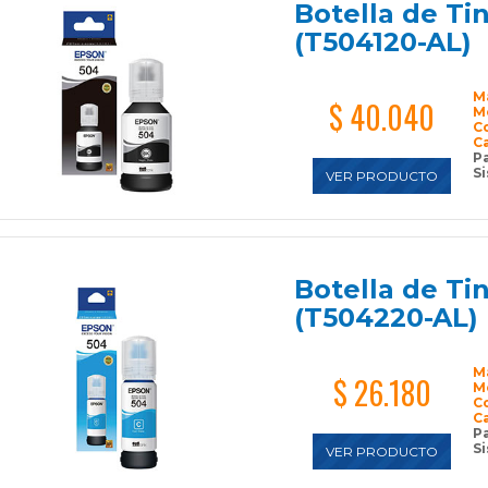
Botella de Ti
(T504120-AL)
M
$ 40.040
M
C
C
P
Si
VER PRODUCTO
Botella de Ti
(T504220-AL)
M
$ 26.180
M
C
C
P
Si
VER PRODUCTO