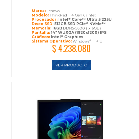
Marca:
Lenovo
Modelo:
ThinkPad T14 Gen 6 (Intel)
Procesador:
Intel
Core™ Ultra 5 225U
®
Disco SSD:
512GB SSD PCIe
NVMe™
®
Memoria:
16GB
DDR5-5600 (1x16GB)
Pantalla:
14" WUXGA (1920x1200) IPS
Gráficos:
Intel
Graphics
®
Sistema Operativo:
Windows
11 Pro
®
$ 4.238.080
VER PRODUCTO