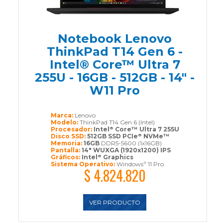
Notebook Lenovo
ThinkPad T14 Gen 6 -
Intel® Core™ Ultra 7
255U - 16GB - 512GB - 14" -
W11 Pro
Marca:
Lenovo
Modelo:
ThinkPad T14 Gen 6 (Intel)
Procesador:
Intel
Core™ Ultra 7 255U
®
Disco SSD:
512GB SSD PCIe
NVMe™
®
Memoria:
16GB
DDR5-5600 (1x16GB)
Pantalla:
14" WUXGA (1920x1200) IPS
Gráficos:
Intel
Graphics
®
Sistema Operativo:
Windows
11 Pro
®
$ 4.824.820
VER PRODUCTO