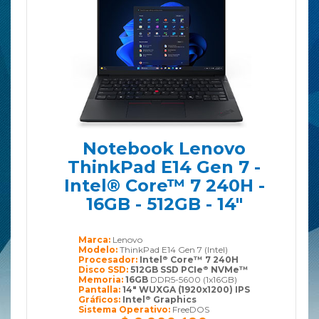
Notebook Lenovo
ThinkPad E14 Gen 7 -
Intel® Core™ 7 240H -
16GB - 512GB - 14"
Marca:
Lenovo
Modelo:
ThinkPad E14 Gen 7 (Intel)
Procesador:
Intel
Core™ 7 240H
®
Disco SSD:
512GB SSD PCIe
NVMe™
®
Memoria:
16GB
DDR5-5600 (1x16GB)
Pantalla:
14" WUXGA (1920x1200) IPS
Gráficos:
Intel
Graphics
®
Sistema Operativo:
FreeDOS