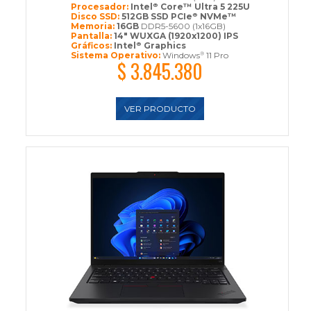
Procesador:
Intel
Core™ Ultra 5 225U
®
Disco SSD:
512GB SSD PCIe
NVMe™
®
Memoria:
16GB
DDR5-5600 (1x16GB)
Pantalla:
14" WUXGA (1920x1200) IPS
Gráficos:
Intel
Graphics
®
Sistema Operativo:
Windows
11 Pro
®
$ 3.845.380
VER PRODUCTO