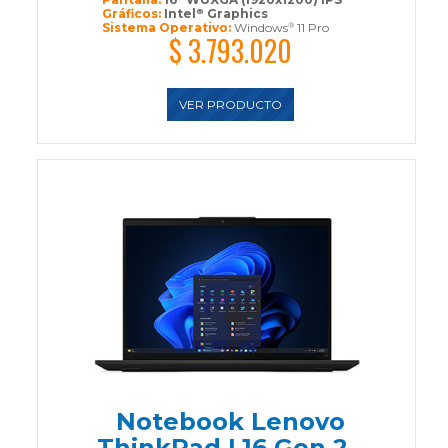
Gráficos:
Intel
Graphics
®
Sistema Operativo:
Windows
11 Pro
®
$ 3.793.020
VER PRODUCTO
Notebook Lenovo
ThinkPad L16 Gen 2 -