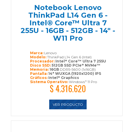
Notebook Lenovo
ThinkPad L14 Gen 6 -
Intel® Core™ Ultra 7
255U - 16GB - 512GB - 14" -
W11 Pro
Marca:
Lenovo
Modelo:
ThinkPad L14 Gen 6 (Intel)
Procesador:
Intel
Core™ Ultra 7 255U
®
Disco SSD:
512GB SSD PCIe
NVMe™
®
Memoria:
16GB
DDR5-5600 (1x16GB)
Pantalla:
14" WUXGA (1920x1200) IPS
Gráficos:
Intel
Graphics
®
Sistema Operativo:
Windows
11 Pro
®
$ 4.316.620
VER PRODUCTO