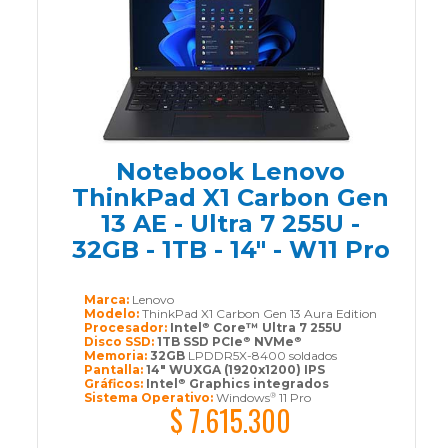
Notebook Lenovo
ThinkPad X1 Carbon Gen
13 AE - Ultra 7 255U -
32GB - 1TB - 14" - W11 Pro
Marca:
Lenovo
Modelo:
ThinkPad X1 Carbon Gen 13 Aura Edition
Procesador:
Intel
Core™ Ultra 7 255U
®
Disco SSD:
1TB SSD PCIe
NVMe
®
®
Memoria:
32GB
LPDDR5X-8400 soldados
Pantalla:
14" WUXGA (1920x1200) IPS
Gráficos:
Intel
Graphics integrados
®
Sistema Operativo:
Windows
11 Pro
®
$ 7.615.300