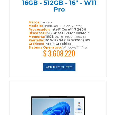
16GB - 512GB - 16" - W11
Pro
Marca:
Lenovo
Modelo:
ThinkPad E16 Gen 3 (Intel)
Procesador:
Intel
Core™ 7 240H
®
Disco SSD:
512GB SSD PCIe
NVMe™
®
Memoria:
16GB
DDR5-5600 (1x16GB)
Pantalla:
16" WUXGA (1920x1200) IPS
Gráficos:
Intel
Graphics
®
Sistema Operativo:
Windows
11 Pro
®
$ 3.608.220
VER PRODUCTO