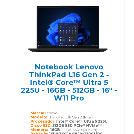
Notebook Lenovo
ThinkPad L16 Gen 2 -
Intel® Core™ Ultra 5
225U - 16GB - 512GB - 16" -
W11 Pro
Marca:
Lenovo
Modelo:
ThinkPad L16 Gen 2 (Intel)
Procesador:
Intel
Core™ Ultra 5 225U
®
Disco SSD:
512GB SSD PCIe
NVMe™
®
Memoria:
16GB
DDR5-5600 (1x16GB)
Pantalla:
16" WUXGA (1920x1200) IPS