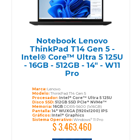
Notebook Lenovo
ThinkPad T14 Gen 5 -
Intel® Core™ Ultra 5 125U
- 16GB - 512GB - 14" - W11
Pro
Marca:
Lenovo
Modelo:
ThinkPad T14 Gen 5
Procesador:
Intel
Core™ Ultra 5 125U
®
Disco SSD:
512GB SSD PCIe
NVMe™
®
Memoria:
16GB
DDR5-5600 (1x16GB)
Pantalla:
14" WUXGA (1920x1200) IPS
Gráficos:
Intel
Graphics
®
Sistema Operativo:
Windows
11 Pro
®
$ 3.463.460