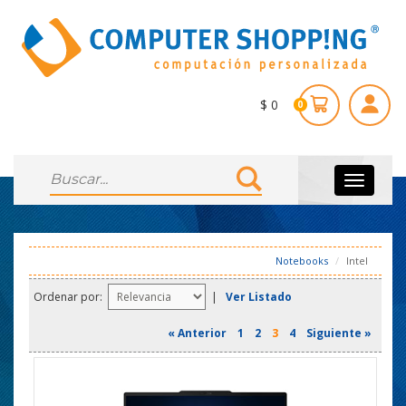
$ 0
0
Toggle
navigati
Notebooks
Intel
Ordenar por:
|
Ver Listado
« Anterior
1
2
3
4
Siguiente »