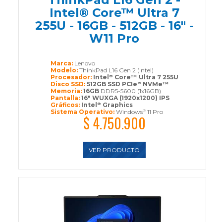
Intel® Core™ Ultra 7
255U - 16GB - 512GB - 16" -
W11 Pro
Marca:
Lenovo
Modelo:
ThinkPad L16 Gen 2 (Intel)
Procesador:
Intel
Core™ Ultra 7 255U
®
Disco SSD:
512GB SSD PCIe
NVMe™
®
Memoria:
16GB
DDR5-5600 (1x16GB)
Pantalla:
16" WUXGA (1920x1200) IPS
Gráficos:
Intel
Graphics
®
Sistema Operativo:
Windows
11 Pro
®
$ 4.750.900
VER PRODUCTO