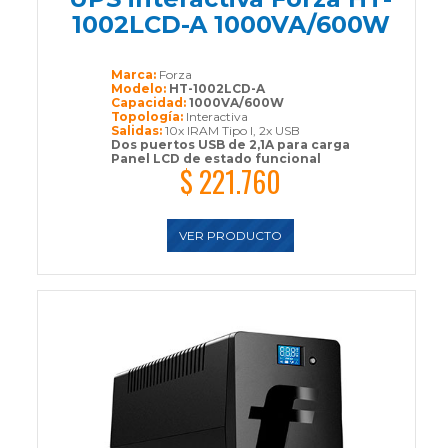
1002LCD-A 1000VA/600W
Marca:
Forza
Modelo:
HT-1002LCD-A
Capacidad:
1000VA/600W
Topología:
Interactiva
Salidas:
10x IRAM Tipo I, 2x USB
Dos puertos USB de 2,1A para carga
Panel LCD de estado funcional
$ 221.760
VER PRODUCTO