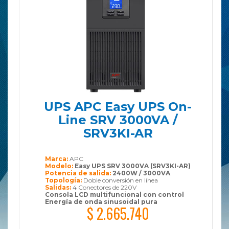
UPS APC Easy UPS On-
Line SRV 3000VA /
SRV3KI-AR
Marca:
APC
Modelo:
Easy UPS SRV 3000VA (SRV3KI-AR)
Potencia de salida:
2400W / 3000VA
Topología:
Doble conversión en línea
Salidas:
4 Conectores de 220V
Consola LCD multifuncional con control
Energía de onda sinusoidal pura
$ 2.665.740