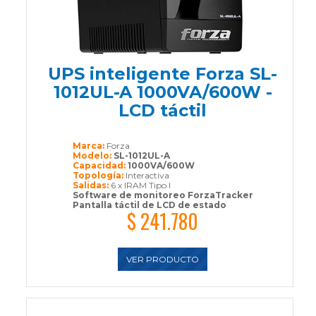
UPS inteligente Forza SL-
1012UL-A 1000VA/600W -
LCD táctil
Marca:
Forza
Modelo:
SL-1012UL-A
Capacidad:
1000VA/600W
Topología:
Interactiva
Salidas:
6 x IRAM Tipo I
Software de monitoreo ForzaTracker
Pantalla táctil de LCD de estado
$ 241.780
VER PRODUCTO