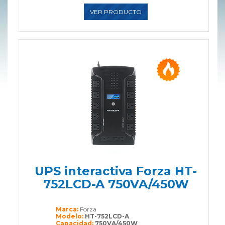
VER PRODUCTO
UPS interactiva Forza HT-
752LCD-A 750VA/450W
Marca:
Forza
Modelo:
HT-752LCD-A
Capacidad:
750VA/450W