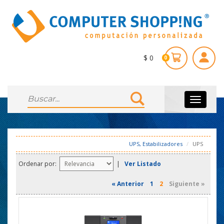
$ 0
0
Toggle
navigati
UPS, Estabilizadores
UPS
Ordenar por:
|
Ver Listado
« Anterior
1
2
Siguiente »