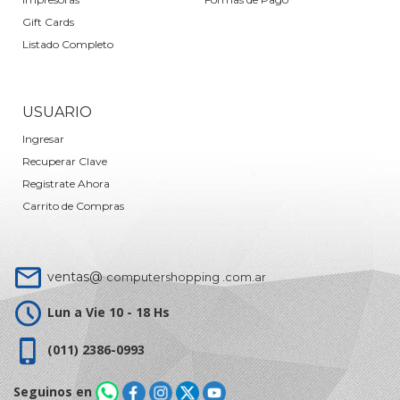
Gift Cards
Listado Completo
USUARIO
Ingresar
Recuperar Clave
Registrate Ahora
Carrito de Compras
ventas@
computershopping .com.ar
Lun a Vie 10 - 18 Hs
(011) 2386-0993
Seguinos en