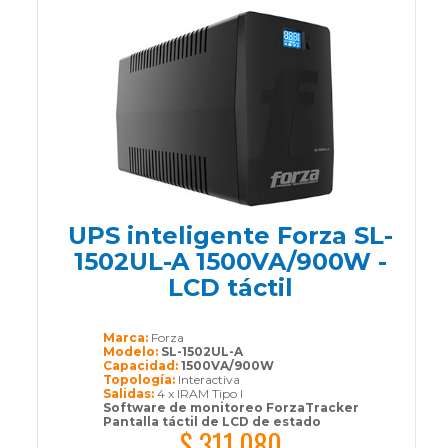
UPS inteligente Forza SL-
1502UL-A 1500VA/900W -
LCD táctil
Marca:
Forza
Modelo:
SL-1502UL-A
Capacidad:
1500VA/900W
Topología:
Interactiva
Salidas:
4 x IRAM Tipo I
Software de monitoreo ForzaTracker
Pantalla táctil de LCD de estado
$ 311.080