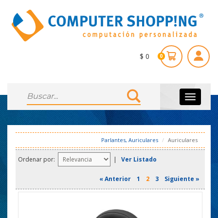
$ 0
0
Toggle
navigati
Parlantes, Auriculares
Auriculares
Ordenar por:
|
Ver Listado
« Anterior
1
2
3
Siguiente »