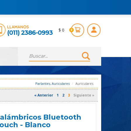
LLAMANOS
$ 0
0
(011) 2386-0993
Parlantes, Auriculares
Auriculares
« Anterior
1
2
3
Siguiente »
nalámbricos Bluetooth
ouch - Blanco