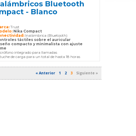
nalámbricos Bluetooth
mpact - Blanco
arca:
Trust
odelo:
Nika Compact
onectividad:
Inalámbrica (Bluetooth)
ntroles táctiles sobre el auricular
iseño compacto y minimalista con ajuste
rme
crófono integrado para llamadas
tuche de carga para un total de hasta 18 horas
« Anterior
1
2
3
Siguiente »