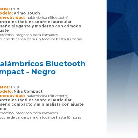
arca:
Trust
odelo:
Primo Touch
onectividad:
Inalámbrica (Bluetooth)
ntroles táctiles sobre el auricular
iseño elegante y moderno con cómodo
juste
crófono integrado para llamadas
tuche de carga para un total de hasta 10 horas
nalámbricos Bluetooth
ompact - Negro
arca:
Trust
odelo:
Nika Compact
onectividad:
Inalámbrica (Bluetooth)
ntroles táctiles sobre el auricular
iseño compacto y minimalista con ajuste
rme
crófono integrado para llamadas
tuche de carga para un total de hasta 18 horas