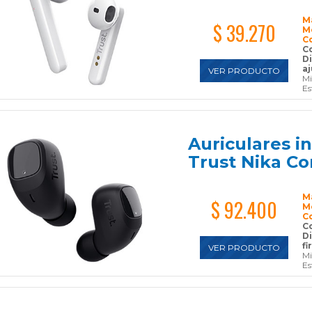
M
$ 39.270
M
C
Co
D
a
VER PRODUCTO
Mi
Es
Auriculares i
Trust Nika C
M
$ 92.400
M
C
Co
D
fi
VER PRODUCTO
Mi
Es