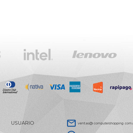
USUARIO
ventas@
computershopping .com.