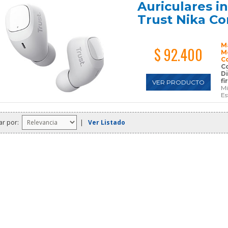
Auriculares i
Trust Nika Co
M
$ 92.400
M
C
Co
D
fi
VER PRODUCTO
Mi
Es
ar por:
|
Ver Listado